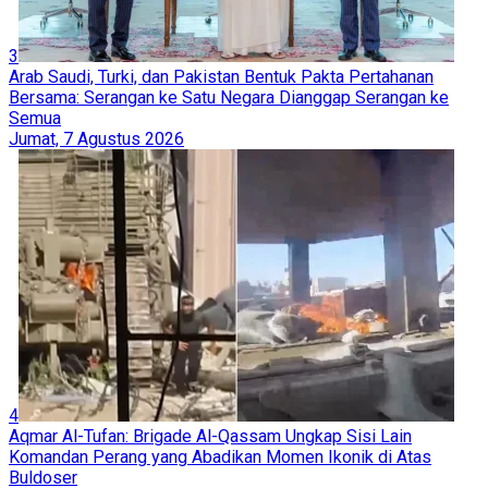
3
Arab Saudi, Turki, dan Pakistan Bentuk Pakta Pertahanan
Bersama: Serangan ke Satu Negara Dianggap Serangan ke
Semua
Jumat, 7 Agustus 2026
4
Aqmar Al-Tufan: Brigade Al-Qassam Ungkap Sisi Lain
Komandan Perang yang Abadikan Momen Ikonik di Atas
Buldoser