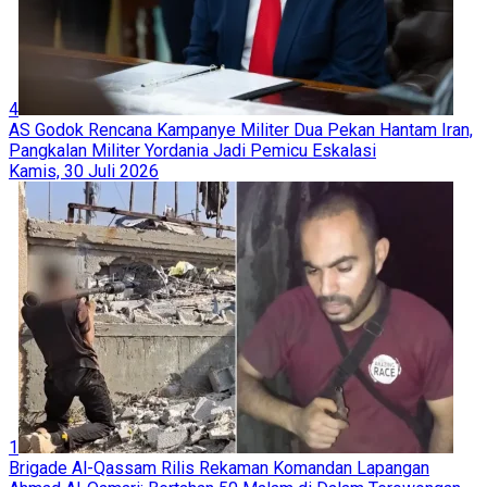
4
AS Godok Rencana Kampanye Militer Dua Pekan Hantam Iran,
Pangkalan Militer Yordania Jadi Pemicu Eskalasi
Kamis, 30 Juli 2026
1
Brigade Al-Qassam Rilis Rekaman Komandan Lapangan