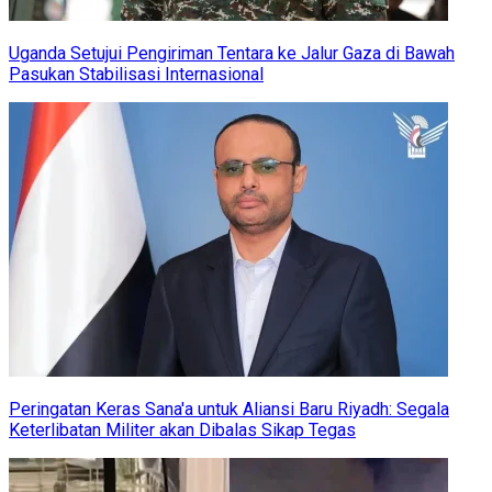
Uganda Setujui Pengiriman Tentara ke Jalur Gaza di Bawah
Pasukan Stabilisasi Internasional
Peringatan Keras Sana'a untuk Aliansi Baru Riyadh: Segala
Keterlibatan Militer akan Dibalas Sikap Tegas