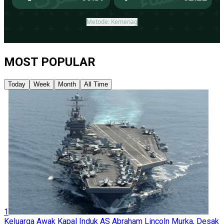
MOST POPULAR
Today
Week
Month
All Time
1
Keluarga Awak Kapal Induk AS Abraham Lincoln Murka, Desak