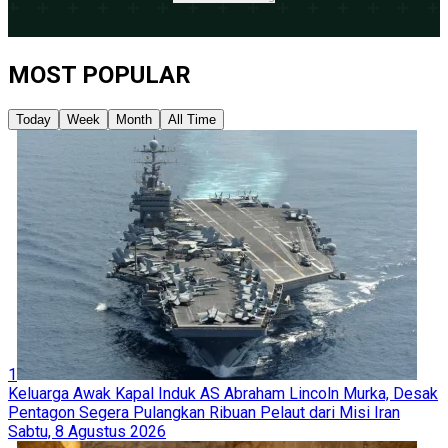
MOST POPULAR
Today
Week
Month
All Time
1
Keluarga Awak Kapal Induk AS Abraham Lincoln Murka, Desak
Pentagon Segera Pulangkan Ribuan Pelaut dari Misi Iran
Sabtu, 8 Agustus 2026