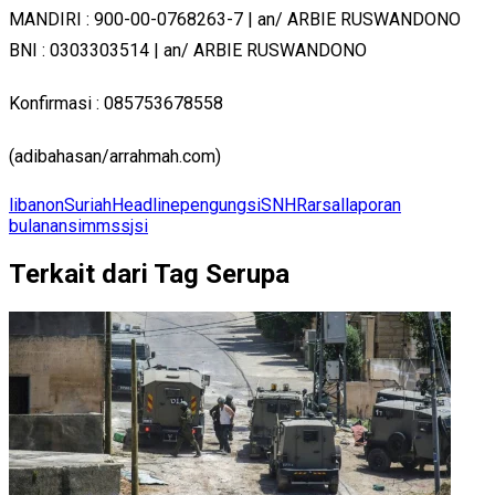
MANDIRI : 900-00-0768263-7 | an/ ARBIE RUSWANDONO
BNI : 0303303514 | an/ ARBIE RUSWANDONO
Konfirmasi : 085753678558
(adibahasan/arrahmah.com)
libanon
Suriah
Headline
pengungsi
SNHR
arsal
laporan
bulanan
simmss
jsi
Terkait dari Tag Serupa