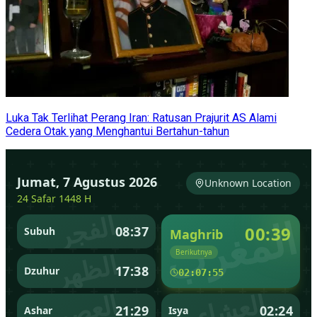
Luka Tak Terlihat Perang Iran: Ratusan Prajurit AS Alami
Cedera Otak yang Menghantui Bertahun-tahun