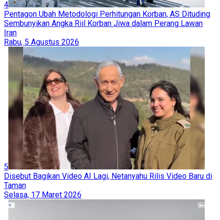
4
Pentagon Ubah Metodologi Perhitungan Korban, AS Dituding
Sembunyikan Angka Riil Korban Jiwa dalam Perang Lawan
Iran
Rabu, 5 Agustus 2026
5
Disebut Bagikan Video AI Lagi, Netanyahu Rilis Video Baru di
Taman
Selasa, 17 Maret 2026