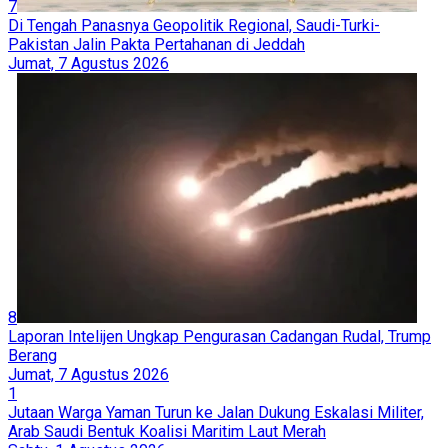
7
Di Tengah Panasnya Geopolitik Regional, Saudi-Turki-
Pakistan Jalin Pakta Pertahanan di Jeddah
Jumat, 7 Agustus 2026
8
Laporan Intelijen Ungkap Pengurasan Cadangan Rudal, Trump
Berang
Jumat, 7 Agustus 2026
1
Jutaan Warga Yaman Turun ke Jalan Dukung Eskalasi Militer,
Arab Saudi Bentuk Koalisi Maritim Laut Merah