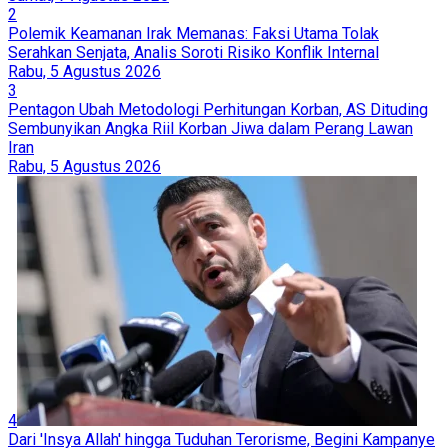
2
Polemik Keamanan Irak Memanas: Faksi Utama Tolak
Serahkan Senjata, Analis Soroti Risiko Konflik Internal
Rabu, 5 Agustus 2026
3
Pentagon Ubah Metodologi Perhitungan Korban, AS Dituding
Sembunyikan Angka Riil Korban Jiwa dalam Perang Lawan
Iran
Rabu, 5 Agustus 2026
4
Dari 'Insya Allah' hingga Tuduhan Terorisme, Begini Kampanye