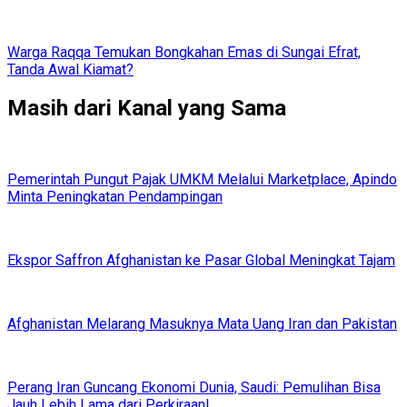
Warga Raqqa Temukan Bongkahan Emas di Sungai Efrat,
Tanda Awal Kiamat?
Masih dari Kanal yang Sama
Pemerintah Pungut Pajak UMKM Melalui Marketplace, Apindo
Minta Peningkatan Pendampingan
Ekspor Saffron Afghanistan ke Pasar Global Meningkat Tajam
Afghanistan Melarang Masuknya Mata Uang Iran dan Pakistan
Perang Iran Guncang Ekonomi Dunia, Saudi: Pemulihan Bisa
Jauh Lebih Lama dari Perkiraan!