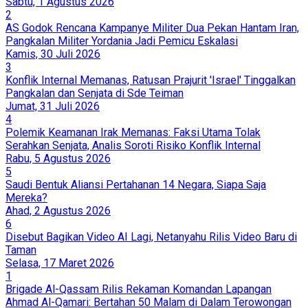
Sabtu, 1 Agustus 2026
2
AS Godok Rencana Kampanye Militer Dua Pekan Hantam Iran,
Pangkalan Militer Yordania Jadi Pemicu Eskalasi
Kamis, 30 Juli 2026
3
Konflik Internal Memanas, Ratusan Prajurit 'Israel' Tinggalkan
Pangkalan dan Senjata di Sde Teiman
Jumat, 31 Juli 2026
4
Polemik Keamanan Irak Memanas: Faksi Utama Tolak
Serahkan Senjata, Analis Soroti Risiko Konflik Internal
Rabu, 5 Agustus 2026
5
Saudi Bentuk Aliansi Pertahanan 14 Negara, Siapa Saja
Mereka?
Ahad, 2 Agustus 2026
6
Disebut Bagikan Video AI Lagi, Netanyahu Rilis Video Baru di
Taman
Selasa, 17 Maret 2026
1
Brigade Al-Qassam Rilis Rekaman Komandan Lapangan
Ahmad Al-Qamari: Bertahan 50 Malam di Dalam Terowongan