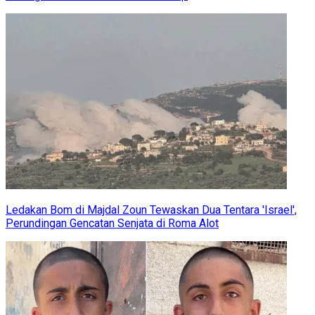
Ledakan Bom di Majdal Zoun Tewaskan Dua Tentara 'Israel',
Perundingan Gencatan Senjata di Roma Alot