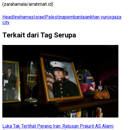
(zarahamala/arrahmah.id)
Headline
hamas
Israel
Palestina
pembantaian
khan yunis
gaza
city
Terkait dari Tag Serupa
Luka Tak Terlihat Perang Iran: Ratusan Prajurit AS Alami