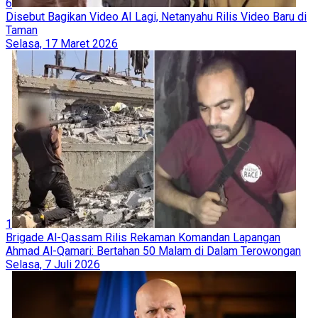
6
Disebut Bagikan Video AI Lagi, Netanyahu Rilis Video Baru di
Taman
Selasa, 17 Maret 2026
1
Brigade Al-Qassam Rilis Rekaman Komandan Lapangan
Ahmad Al-Qamari: Bertahan 50 Malam di Dalam Terowongan
Selasa, 7 Juli 2026