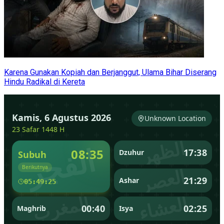
Karena Gunakan Kopiah dan Berjanggut, Ulama Bihar Diserang
Hindu Radikal di Kereta