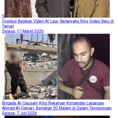
5
Disebut Bagikan Video AI Lagi, Netanyahu Rilis Video Baru di
Taman
Selasa, 17 Maret 2026
1
Brigade Al-Qassam Rilis Rekaman Komandan Lapangan
Ahmad Al-Qamari: Bertahan 50 Malam di Dalam Terowongan
Selasa, 7 Juli 2026