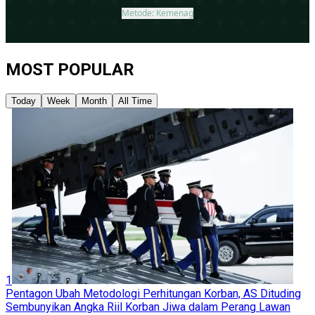
MOST POPULAR
Today
Week
Month
All Time
1
Pentagon Ubah Metodologi Perhitungan Korban, AS Dituding
Sembunyikan Angka Riil Korban Jiwa dalam Perang Lawan