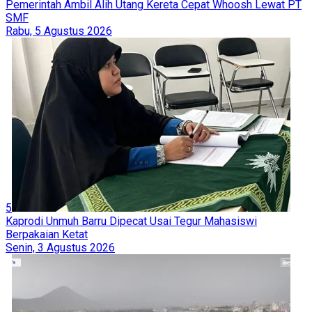
Pemerintah Ambil Alih Utang Kereta Cepat Whoosh Lewat PT
SMF
Rabu, 5 Agustus 2026
5
Kaprodi Unmuh Barru Dipecat Usai Tegur Mahasiswi
Berpakaian Ketat
Senin, 3 Agustus 2026