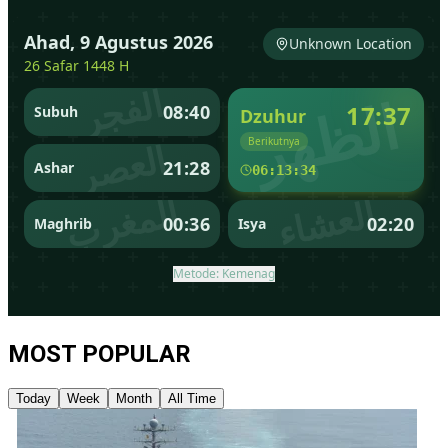
MOST POPULAR
Today
Week
Month
All Time