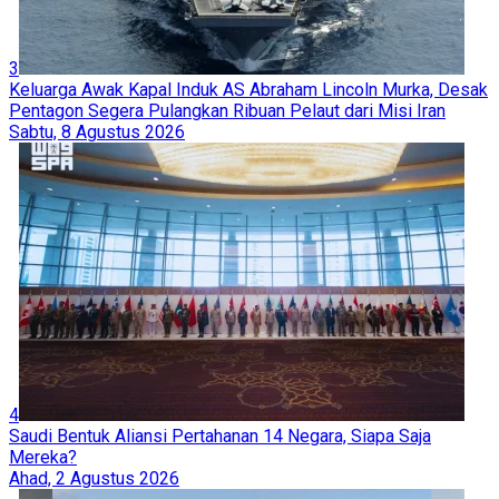
3
Keluarga Awak Kapal Induk AS Abraham Lincoln Murka, Desak
Pentagon Segera Pulangkan Ribuan Pelaut dari Misi Iran
Sabtu, 8 Agustus 2026
4
Saudi Bentuk Aliansi Pertahanan 14 Negara, Siapa Saja
Mereka?
Ahad, 2 Agustus 2026