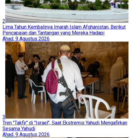
2
Lima Tahun Kembalinya Imarah Islam Afghanistan, Berikut
Pencapaian dan Tantangan yang Mereka Hadapi
Ahad, 9 Agustus 2026
3
Tren "Takfir" di "Israel", Saat Ekstremis Yahudi Mengafirkan
Sesama Yahudi
Ahad, 9 Agustus 2026