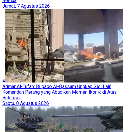
Semua
Jumat, 7 Agustus 2026
4
Aqmar Al-Tufan: Brigade Al-Qassam Ungkap Sisi Lain
Komandan Perang yang Abadikan Momen Ikonik di Atas
Buldoser
Sabtu, 8 Agustus 2026