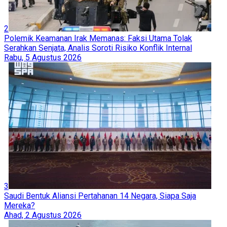
2
Polemik Keamanan Irak Memanas: Faksi Utama Tolak
Serahkan Senjata, Analis Soroti Risiko Konflik Internal
Rabu, 5 Agustus 2026
3
Saudi Bentuk Aliansi Pertahanan 14 Negara, Siapa Saja
Mereka?
Ahad, 2 Agustus 2026