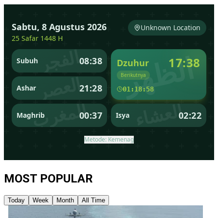
MOST POPULAR
Today
Week
Month
All Time