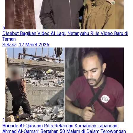
5
Disebut Bagikan Video AI Lagi, Netanyahu Rilis Video Baru di
Taman
Selasa, 17 Maret 2026
1
Brigade Al-Qassam Rilis Rekaman Komandan Lapangan
Ahmad Al-Qamari: Bertahan 50 Malam di Dalam Terowongan