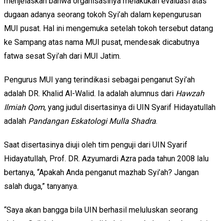
menjelaskan bahwa organisasinya melakukan evaluasi atas
dugaan adanya seorang tokoh Syi’ah dalam kepengurusan
MUI pusat. Hal ini mengemuka setelah tokoh tersebut datang
ke Sampang atas nama MUI pusat, mendesak dicabutnya
fatwa sesat Syi’ah dari MUI Jatim.
Pengurus MUI yang terindikasi sebagai penganut Syi’ah
adalah DR. Khalid Al-Walid. Ia adalah alumnus dari
Hawzah
Ilmiah Qom
, yang judul disertasinya di UIN Syarif Hidayatullah
adalah
Pandangan Eskatologi Mulla Shadra
.
Saat disertasinya diuji oleh tim penguji dari UIN Syarif
Hidayatullah, Prof. DR. Azyumardi Azra pada tahun 2008 lalu
bertanya, “Apakah Anda penganut mazhab Syi’ah? Jangan
salah duga,” tanyanya.
“Saya akan bangga bila UIN berhasil meluluskan seorang