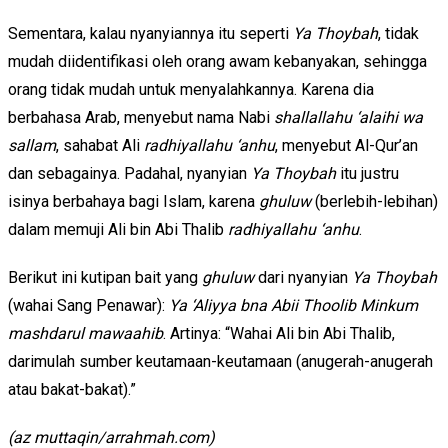
Sementara, kalau nyanyiannya itu seperti
Ya Thoybah
, tidak
mudah diidentifikasi oleh orang awam kebanyakan, sehingga
orang tidak mudah untuk menyalahkannya. Karena dia
berbahasa Arab, menyebut nama Nabi
shallallahu ‘alaihi wa
sallam
, sahabat Ali
radhiyallahu ‘anhu
, menyebut Al-Qur’an
dan sebagainya. Padahal, nyanyian
Ya Thoybah
itu justru
isinya berbahaya bagi Islam, karena
ghuluw
(berlebih-lebihan)
dalam memuji Ali bin Abi Thalib
radhiyallahu ‘anhu
.
Berikut ini kutipan bait yang
ghuluw
dari nyanyian
Ya Thoybah
(wahai Sang Penawar):
Ya ‘Aliyya bna Abii Thoolib Minkum
mashdarul mawaahib
. Artinya: “Wahai Ali bin Abi Thalib,
darimulah sumber keutamaan-keutamaan (anugerah-anugerah
atau bakat-bakat).”
(az muttaqin/arrahmah.com)