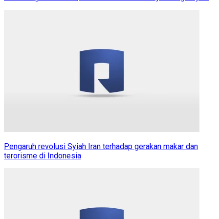
Pengaruh revolusi Syiah Iran terhadap gerakan makar dan
terorisme di Indonesia