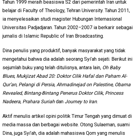
Tahun 1999 meraih beasiswa S2 dari pemerintah Iran untuk
belajar di Faculty of Theology, Tehran University. Tahun 2011,
ia menyelesaikan studi magister Hubungan Internasional
Universitas Padjadjaran. Tahun 2002–2007 ia berkarir sebagai
jurnalis di Islamic Republic of Iran Broadcasting.
Dina penulis yang produktif, banyak masyarakat yang tidak
mengetahui bahwa dia adalah seorang Syi’ah sejati. Berikut ini
sejumlah buku yang telah ditulisnya, antara lain,
Oh Baby
Blues
,
Mukjizat Abad 20: Doktor Cilik Hafal dan Paham Al-
Qur’an
,
Pelangi di Persia
,
Ahmadinejad on Palestine
,
Obama
Revealed
,
Bintang-Bintang Penerus Doktor Cilik
,
Princess
Nadeera
,
Prahara Suriah
dan
Journey to Iran
.
Aktif menulis artikel opini politik Timur Tengah yang dimuat di
media massa dan berbagai website. Otong Sulaeman, suami
Dina, juga Syi’ah, dia adalah mahasiswa Qom yang menulis