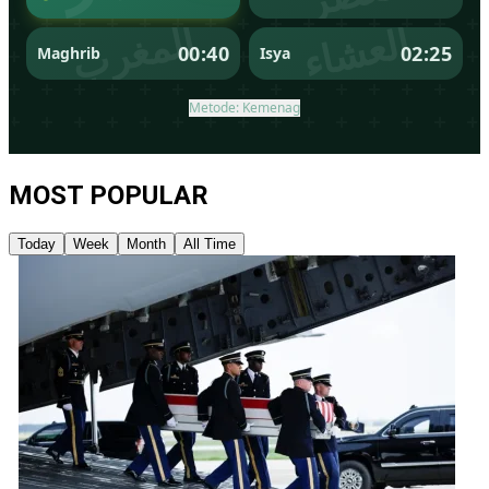
MOST POPULAR
Today
Week
Month
All Time