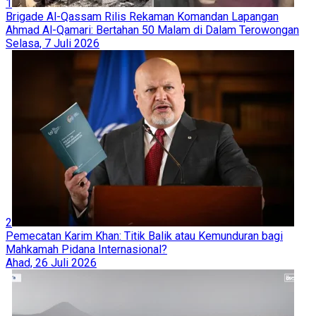
1
Brigade Al-Qassam Rilis Rekaman Komandan Lapangan
Ahmad Al-Qamari: Bertahan 50 Malam di Dalam Terowongan
Selasa, 7 Juli 2026
2
Pemecatan Karim Khan: Titik Balik atau Kemunduran bagi
Mahkamah Pidana Internasional?
Ahad, 26 Juli 2026