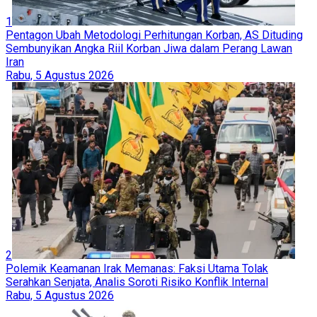
1
Pentagon Ubah Metodologi Perhitungan Korban, AS Dituding
Sembunyikan Angka Riil Korban Jiwa dalam Perang Lawan
Iran
Rabu, 5 Agustus 2026
2
Polemik Keamanan Irak Memanas: Faksi Utama Tolak
Serahkan Senjata, Analis Soroti Risiko Konflik Internal
Rabu, 5 Agustus 2026