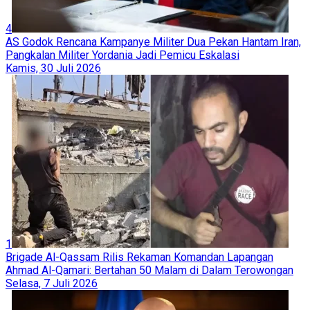
4
AS Godok Rencana Kampanye Militer Dua Pekan Hantam Iran,
Pangkalan Militer Yordania Jadi Pemicu Eskalasi
Kamis, 30 Juli 2026
1
Brigade Al-Qassam Rilis Rekaman Komandan Lapangan
Ahmad Al-Qamari: Bertahan 50 Malam di Dalam Terowongan
Selasa, 7 Juli 2026