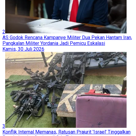
2
AS Godok Rencana Kampanye Militer Dua Pekan Hantam Iran,
Pangkalan Militer Yordania Jadi Pemicu Eskalasi
Kamis, 30 Juli 2026
3
Konflik Internal Memanas, Ratusan Prajurit 'Israel' Tinggalkan