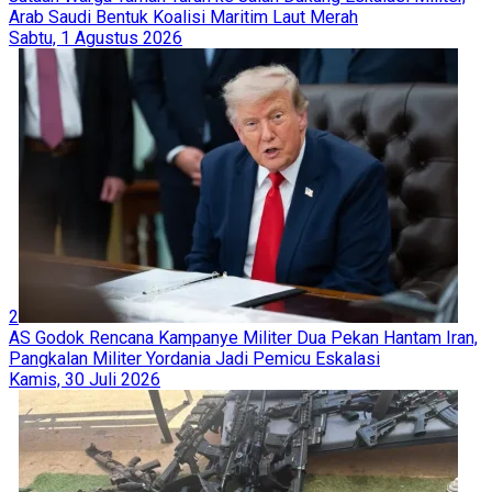
Arab Saudi Bentuk Koalisi Maritim Laut Merah
Sabtu, 1 Agustus 2026
2
AS Godok Rencana Kampanye Militer Dua Pekan Hantam Iran,
Pangkalan Militer Yordania Jadi Pemicu Eskalasi
Kamis, 30 Juli 2026