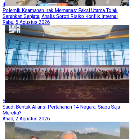
4
Polemik Keamanan Irak Memanas: Faksi Utama Tolak
Serahkan Senjata, Analis Soroti Risiko Konflik Internal
Rabu, 5 Agustus 2026
5
Saudi Bentuk Aliansi Pertahanan 14 Negara, Siapa Saja
Mereka?
Ahad, 2 Agustus 2026