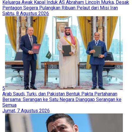
Keluarga Awak Kapal Induk AS Abraham Lincoln Murka, Desak
Pentagon Segera Pulangkan Ribuan Pelaut dari Misi Iran
Sabtu, 8 Agustus 2026
5
Arab Saudi, Turki, dan Pakistan Bentuk Pakta Pertahanan
Bersama: Serangan ke Satu Negara Dianggap Serangan ke
Semua
Jumat, 7 Agustus 2026