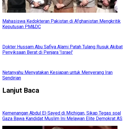
Mahasiswa Kedokteran Pakistan di Afghanistan Mengkritik
Keputusan PM&DC
Dokter Hussam Abu Safiya Alami Patah Tulang Rusuk Akibat
Penyiksaan Berat di Penjara 'Israel'
Netanyahu Menyatakan Kesiapan untuk Menyerang Iran
Sendirian
Lanjut Baca
Kemenangan Abdul El-Sayed di Michigan, Sikap Tegas soal
Gaza Bawa Kandidat Muslim Ini Melawan Elite Demokrat AS