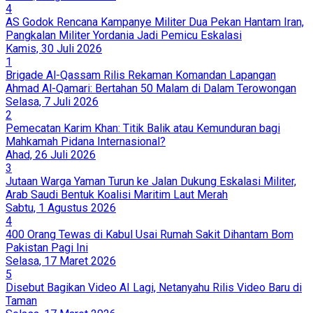
4
AS Godok Rencana Kampanye Militer Dua Pekan Hantam Iran,
Pangkalan Militer Yordania Jadi Pemicu Eskalasi
Kamis, 30 Juli 2026
1
Brigade Al-Qassam Rilis Rekaman Komandan Lapangan
Ahmad Al-Qamari: Bertahan 50 Malam di Dalam Terowongan
Selasa, 7 Juli 2026
2
Pemecatan Karim Khan: Titik Balik atau Kemunduran bagi
Mahkamah Pidana Internasional?
Ahad, 26 Juli 2026
3
Jutaan Warga Yaman Turun ke Jalan Dukung Eskalasi Militer,
Arab Saudi Bentuk Koalisi Maritim Laut Merah
Sabtu, 1 Agustus 2026
4
400 Orang Tewas di Kabul Usai Rumah Sakit Dihantam Bom
Pakistan Pagi Ini
Selasa, 17 Maret 2026
5
Disebut Bagikan Video AI Lagi, Netanyahu Rilis Video Baru di
Taman