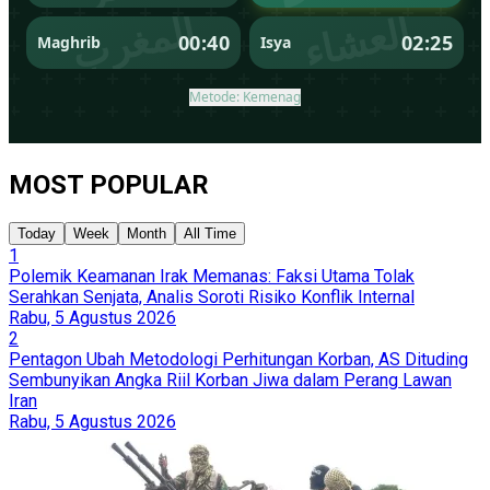
MOST POPULAR
Today
Week
Month
All Time
1
Polemik Keamanan Irak Memanas: Faksi Utama Tolak
Serahkan Senjata, Analis Soroti Risiko Konflik Internal
Rabu, 5 Agustus 2026
2
Pentagon Ubah Metodologi Perhitungan Korban, AS Dituding
Sembunyikan Angka Riil Korban Jiwa dalam Perang Lawan
Iran
Rabu, 5 Agustus 2026