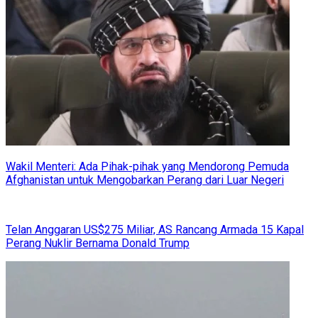
Wakil Menteri: Ada Pihak-pihak yang Mendorong Pemuda
Afghanistan untuk Mengobarkan Perang dari Luar Negeri
Telan Anggaran US$275 Miliar, AS Rancang Armada 15 Kapal
Perang Nuklir Bernama Donald Trump