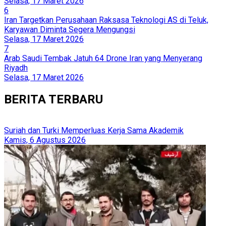
Selasa, 17 Maret 2026
6
Iran Targetkan Perusahaan Raksasa Teknologi AS di Teluk,
Karyawan Diminta Segera Mengungsi
Selasa, 17 Maret 2026
7
Arab Saudi Tembak Jatuh 64 Drone Iran yang Menyerang
Riyadh
Selasa, 17 Maret 2026
BERITA TERBARU
Suriah dan Turki Memperluas Kerja Sama Akademik
Kamis, 6 Agustus 2026