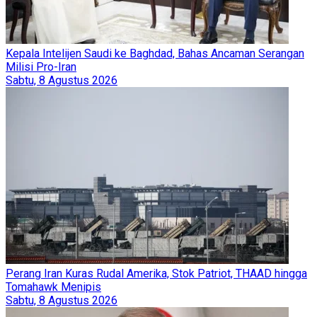
Kepala Intelijen Saudi ke Baghdad, Bahas Ancaman Serangan
Milisi Pro-Iran
Sabtu, 8 Agustus 2026
Perang Iran Kuras Rudal Amerika, Stok Patriot, THAAD hingga
Tomahawk Menipis
Sabtu, 8 Agustus 2026