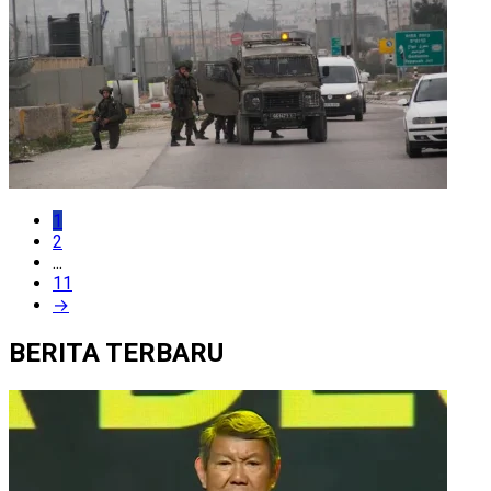
1
2
...
11
→
BERITA TERBARU