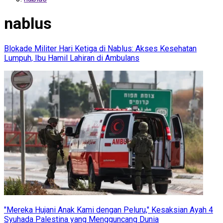
nablus
Blokade Militer Hari Ketiga di Nablus: Akses Kesehatan
Lumpuh, Ibu Hamil Lahiran di Ambulans
"Mereka Hujani Anak Kami dengan Peluru," Kesaksian Ayah 4
Syuhada Palestina yang Mengguncang Dunia