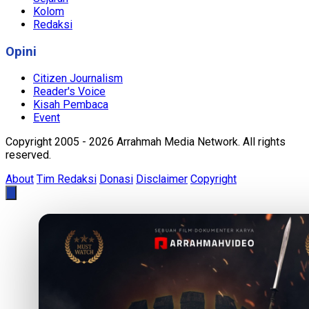
Kolom
Redaksi
Opini
Citizen Journalism
Reader's Voice
Kisah Pembaca
Event
Copyright 2005 - 2026 Arrahmah Media Network. All rights
reserved.
About
Tim Redaksi
Donasi
Disclaimer
Copyright