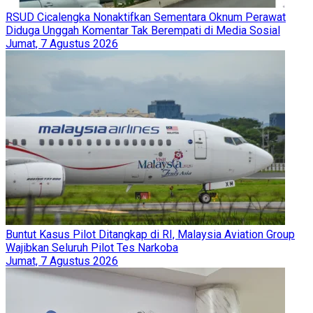
RSUD Cicalengka Nonaktifkan Sementara Oknum Perawat
Diduga Unggah Komentar Tak Berempati di Media Sosial
Jumat, 7 Agustus 2026
Buntut Kasus Pilot Ditangkap di RI, Malaysia Aviation Group
Wajibkan Seluruh Pilot Tes Narkoba
Jumat, 7 Agustus 2026