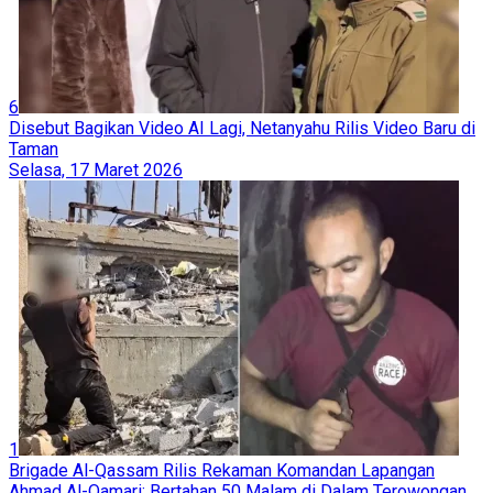
6
Disebut Bagikan Video AI Lagi, Netanyahu Rilis Video Baru di
Taman
Selasa, 17 Maret 2026
1
Brigade Al-Qassam Rilis Rekaman Komandan Lapangan
Ahmad Al-Qamari: Bertahan 50 Malam di Dalam Terowongan