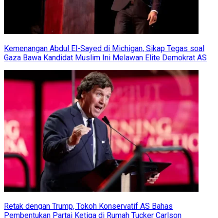
Kemenangan Abdul El-Sayed di Michigan, Sikap Tegas soal
Gaza Bawa Kandidat Muslim Ini Melawan Elite Demokrat AS
Retak dengan Trump, Tokoh Konservatif AS Bahas
Pembentukan Partai Ketiga di Rumah Tucker Carlson