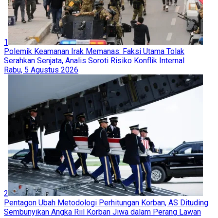
1
Polemik Keamanan Irak Memanas: Faksi Utama Tolak
Serahkan Senjata, Analis Soroti Risiko Konflik Internal
Rabu, 5 Agustus 2026
2
Pentagon Ubah Metodologi Perhitungan Korban, AS Dituding
Sembunyikan Angka Riil Korban Jiwa dalam Perang Lawan