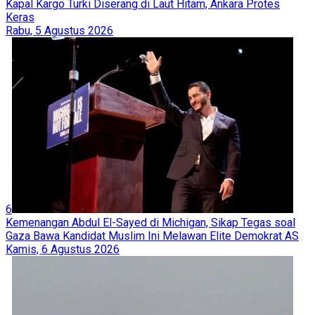
Kapal Kargo Turki Diserang di Laut Hitam, Ankara Protes
Keras
Rabu, 5 Agustus 2026
6
Kemenangan Abdul El-Sayed di Michigan, Sikap Tegas soal
Gaza Bawa Kandidat Muslim Ini Melawan Elite Demokrat AS
Kamis, 6 Agustus 2026