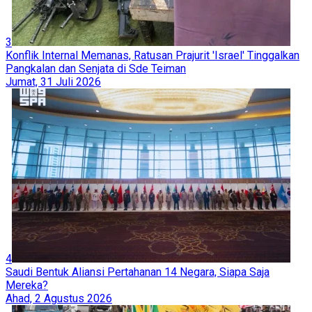
3
Konflik Internal Memanas, Ratusan Prajurit 'Israel' Tinggalkan
Pangkalan dan Senjata di Sde Teiman
Jumat, 31 Juli 2026
4
Saudi Bentuk Aliansi Pertahanan 14 Negara, Siapa Saja
Mereka?
Ahad, 2 Agustus 2026