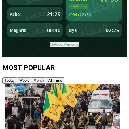
MOST POPULAR
Today
Week
Month
All Time