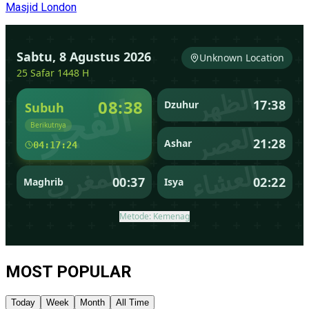
Masjid London
MOST POPULAR
Today
Week
Month
All Time