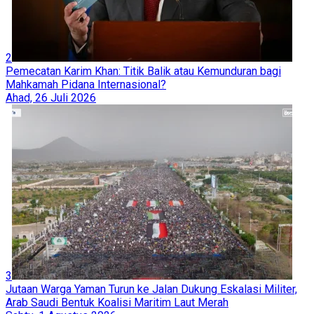
2
Pemecatan Karim Khan: Titik Balik atau Kemunduran bagi
Mahkamah Pidana Internasional?
Ahad, 26 Juli 2026
3
Jutaan Warga Yaman Turun ke Jalan Dukung Eskalasi Militer,
Arab Saudi Bentuk Koalisi Maritim Laut Merah