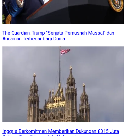
The Guardian: Trump "Senjata Pemusnah Massal" dan
Ancaman Terbesar bagi Dunia
Inggris Berkomitmen Memberikan Dukungan £315 Juta