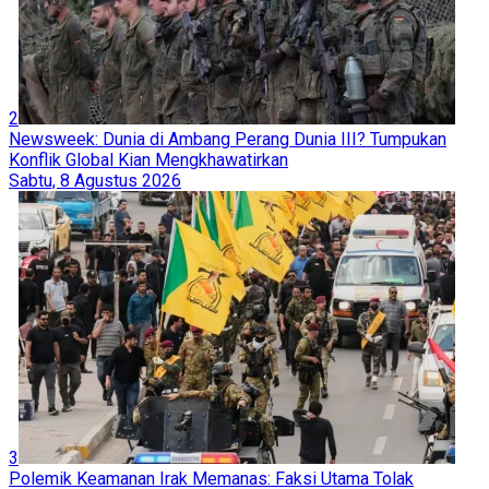
2
Newsweek: Dunia di Ambang Perang Dunia III? Tumpukan
Konflik Global Kian Mengkhawatirkan
Sabtu, 8 Agustus 2026
3
Polemik Keamanan Irak Memanas: Faksi Utama Tolak