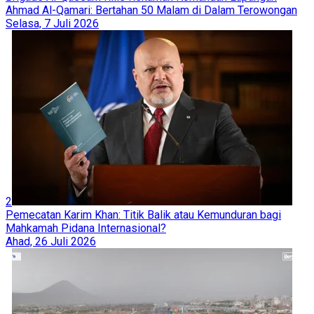
Ahmad Al-Qamari: Bertahan 50 Malam di Dalam Terowongan
Selasa, 7 Juli 2026
2
Pemecatan Karim Khan: Titik Balik atau Kemunduran bagi
Mahkamah Pidana Internasional?
Ahad, 26 Juli 2026