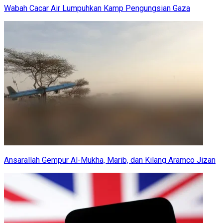
Wabah Cacar Air Lumpuhkan Kamp Pengungsian Gaza
Ansarallah Gempur Al-Mukha, Marib, dan Kilang Aramco Jizan