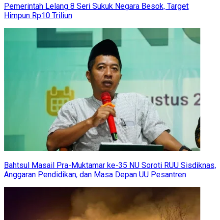
Pemerintah Lelang 8 Seri Sukuk Negara Besok, Target
Himpun Rp10 Triliun
Bahtsul Masail Pra-Muktamar ke-35 NU Soroti RUU Sisdiknas,
Anggaran Pendidikan, dan Masa Depan UU Pesantren