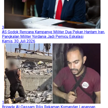
3
AS Godok Rencana Kampanye Militer Dua Pekan Hantam Iran,
Pangkalan Militer Yordania Jadi Pemicu Eskalasi
Kamis, 30 Juli 2026
1
Brigade Al-Qassam Rilis Rekaman Komandan Lapangan