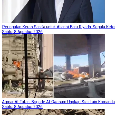
Peringatan Keras Sana'a untuk Aliansi Baru Riyadh: Segala Kete
Sabtu, 8 Agustus 2026
Aqmar Al-Tufan: Brigade Al-Qassam Ungkap Sisi Lain Komanda
Sabtu, 8 Agustus 2026