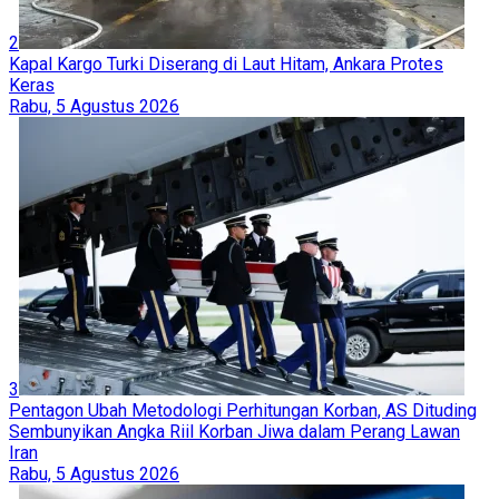
2
Kapal Kargo Turki Diserang di Laut Hitam, Ankara Protes
Keras
Rabu, 5 Agustus 2026
3
Pentagon Ubah Metodologi Perhitungan Korban, AS Dituding
Sembunyikan Angka Riil Korban Jiwa dalam Perang Lawan
Iran
Rabu, 5 Agustus 2026