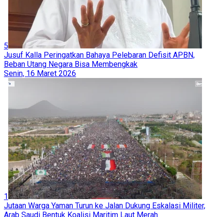
5
Jusuf Kalla Peringatkan Bahaya Pelebaran Defisit APBN,
Beban Utang Negara Bisa Membengkak
Senin, 16 Maret 2026
1
Jutaan Warga Yaman Turun ke Jalan Dukung Eskalasi Militer,
Arab Saudi Bentuk Koalisi Maritim Laut Merah