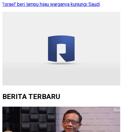
'Israel' beri lampu hijau warganya kunjungi Saudi
BERITA TERBARU