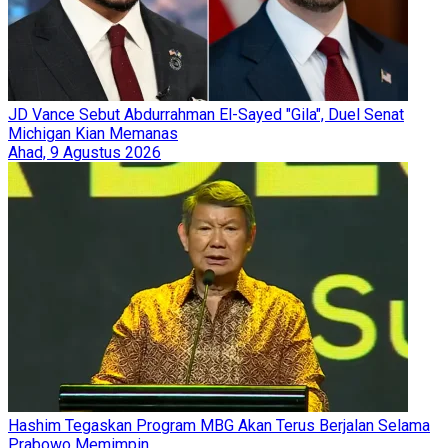
JD Vance Sebut Abdurrahman El-Sayed "Gila", Duel Senat
Michigan Kian Memanas
Ahad, 9 Agustus 2026
Hashim Tegaskan Program MBG Akan Terus Berjalan Selama
Prabowo Memimpin