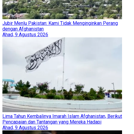
Jubir Menlu Pakistan: Kami Tidak Menginginkan Perang
dengan Afghanistan
Ahad, 9 Agustus 2026
Lima Tahun Kembalinya Imarah Islam Afghanistan, Berikut
Pencapaian dan Tantangan yang Mereka Hadapi
Ahad, 9 Agustus 2026