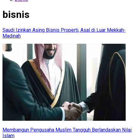
bisnis
Saudi Izinkan Asing Bisnis Properti, Asal di Luar Mekkah-
Madinah
Membangun Pengusaha Muslim Tangguh Berlandaskan Nilai
Islam