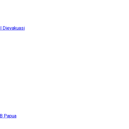
l Dievakuasi
KB Papua