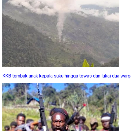
KKB tembak anak kepala suku hingga tewas dan lukai dua war