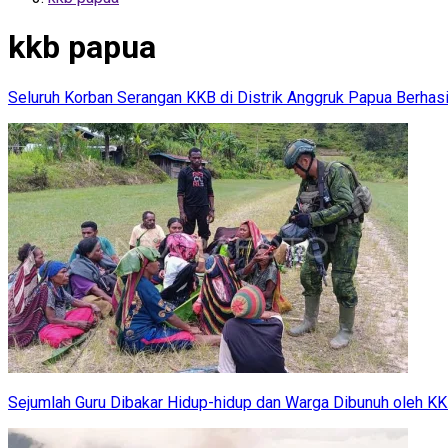
kkb papua
Seluruh Korban Serangan KKB di Distrik Anggruk Papua Berhasi
Sejumlah Guru Dibakar Hidup-hidup dan Warga Dibunuh oleh K