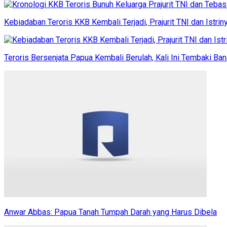
Kebiadaban Teroris KKB Kembali Terjadi, Prajurit TNI dan Istri
Teroris Bersenjata Papua Kembali Berulah, Kali Ini Tembaki Ban
Anwar Abbas: Papua Tanah Tumpah Darah yang Harus Dibela