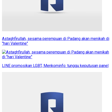
Astaghfirullah, sesama perempuan di Padang akan menikah di
"hari Valentine"
LINE promosikan LGBT, Menkominfo: tunggu keputusan panel