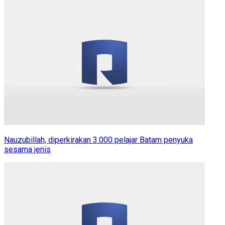
Nauzubillah, diperkirakan 3.000 pelajar Batam penyuka
sesama jenis