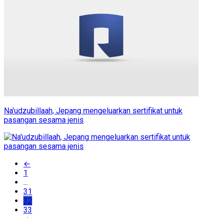
Na'udzubillaah, Jepang mengeluarkan sertifikat untuk
pasangan sesama jenis
←
1
...
31
32
33