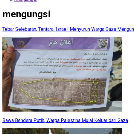
mengungsi
Tebar Selebaran, Tentara 'Israel' Menyuruh Warga Gaza Mengun
Bawa Bendera Putih, Warga Palestina Mulai Keluar dari Gaza