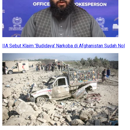
IIA Sebut Klaim 'Budidaya' Narkoba di Afghanistan Sudah Nol