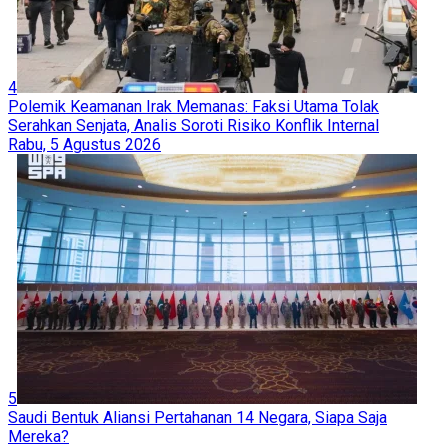
4
Polemik Keamanan Irak Memanas: Faksi Utama Tolak
Serahkan Senjata, Analis Soroti Risiko Konflik Internal
Rabu, 5 Agustus 2026
5
Saudi Bentuk Aliansi Pertahanan 14 Negara, Siapa Saja
Mereka?