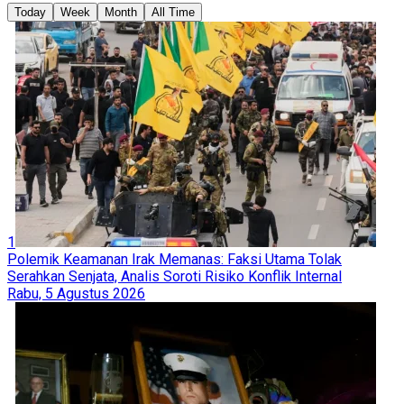
Today
Week
Month
All Time
1
Polemik Keamanan Irak Memanas: Faksi Utama Tolak
Serahkan Senjata, Analis Soroti Risiko Konflik Internal
Rabu, 5 Agustus 2026