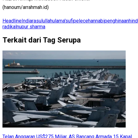
(hanoum/arrahmah.id)
Headline
India
rasulullah
ulama'
sufi
pelecehan
nabi
penghinaan
hind
radikal
nupur sharma
Terkait dari Tag Serupa
Telan Anggaran US$275 Miliar, AS Rancang Armada 15 Kapal