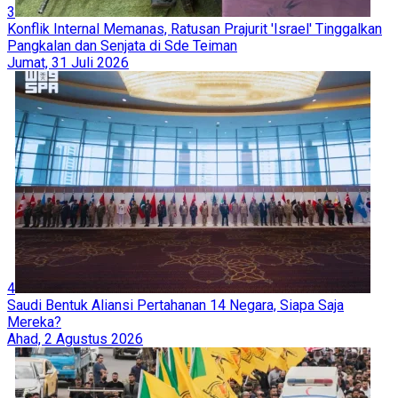
3
Konflik Internal Memanas, Ratusan Prajurit 'Israel' Tinggalkan
Pangkalan dan Senjata di Sde Teiman
Jumat, 31 Juli 2026
4
Saudi Bentuk Aliansi Pertahanan 14 Negara, Siapa Saja
Mereka?
Ahad, 2 Agustus 2026