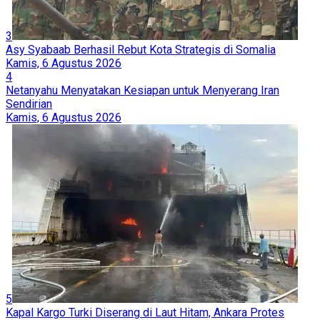
3
Asy Syabaab Berhasil Rebut Kota Strategis di Somalia
Kamis, 6 Agustus 2026
4
Netanyahu Menyatakan Kesiapan untuk Menyerang Iran
Sendirian
Kamis, 6 Agustus 2026
5
Kapal Kargo Turki Diserang di Laut Hitam, Ankara Protes