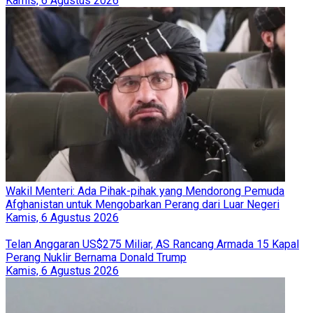
Kamis, 6 Agustus 2026
Wakil Menteri: Ada Pihak-pihak yang Mendorong Pemuda
Afghanistan untuk Mengobarkan Perang dari Luar Negeri
Kamis, 6 Agustus 2026
Telan Anggaran US$275 Miliar, AS Rancang Armada 15 Kapal
Perang Nuklir Bernama Donald Trump
Kamis, 6 Agustus 2026