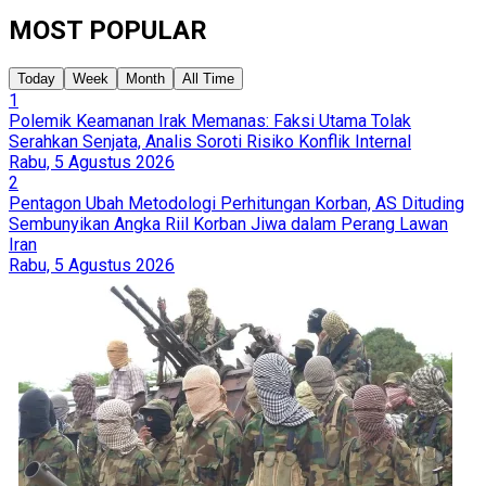
MOST POPULAR
Today
Week
Month
All Time
1
Polemik Keamanan Irak Memanas: Faksi Utama Tolak
Serahkan Senjata, Analis Soroti Risiko Konflik Internal
Rabu, 5 Agustus 2026
2
Pentagon Ubah Metodologi Perhitungan Korban, AS Dituding
Sembunyikan Angka Riil Korban Jiwa dalam Perang Lawan
Iran
Rabu, 5 Agustus 2026