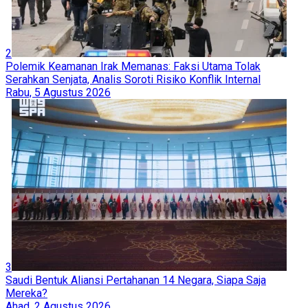
2
Polemik Keamanan Irak Memanas: Faksi Utama Tolak
Serahkan Senjata, Analis Soroti Risiko Konflik Internal
Rabu, 5 Agustus 2026
3
Saudi Bentuk Aliansi Pertahanan 14 Negara, Siapa Saja
Mereka?
Ahad, 2 Agustus 2026