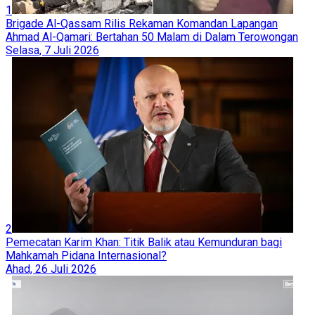
1
Brigade Al-Qassam Rilis Rekaman Komandan Lapangan
Ahmad Al-Qamari: Bertahan 50 Malam di Dalam Terowongan
Selasa, 7 Juli 2026
2
Pemecatan Karim Khan: Titik Balik atau Kemunduran bagi
Mahkamah Pidana Internasional?
Ahad, 26 Juli 2026