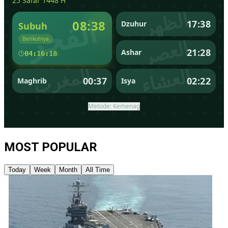
MOST POPULAR
Today
Week
Month
All Time