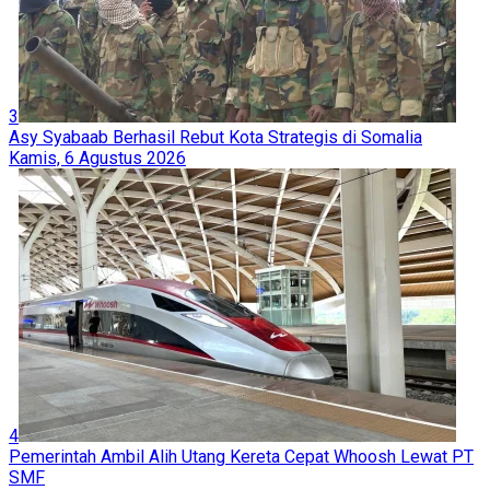
3
Asy Syabaab Berhasil Rebut Kota Strategis di Somalia
Kamis, 6 Agustus 2026
4
Pemerintah Ambil Alih Utang Kereta Cepat Whoosh Lewat PT
SMF