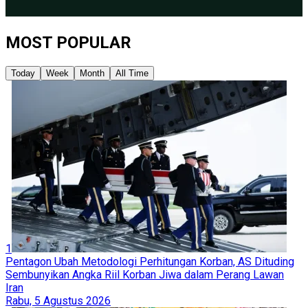
MOST POPULAR
Today
Week
Month
All Time
1
Pentagon Ubah Metodologi Perhitungan Korban, AS Dituding
Sembunyikan Angka Riil Korban Jiwa dalam Perang Lawan
Iran
Rabu, 5 Agustus 2026