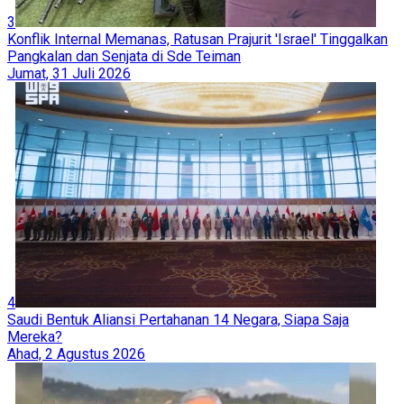
3
Konflik Internal Memanas, Ratusan Prajurit 'Israel' Tinggalkan
Pangkalan dan Senjata di Sde Teiman
Jumat, 31 Juli 2026
4
Saudi Bentuk Aliansi Pertahanan 14 Negara, Siapa Saja
Mereka?
Ahad, 2 Agustus 2026