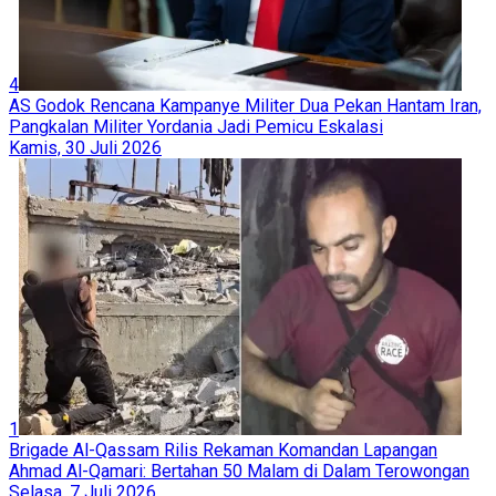
4
AS Godok Rencana Kampanye Militer Dua Pekan Hantam Iran,
Pangkalan Militer Yordania Jadi Pemicu Eskalasi
Kamis, 30 Juli 2026
1
Brigade Al-Qassam Rilis Rekaman Komandan Lapangan
Ahmad Al-Qamari: Bertahan 50 Malam di Dalam Terowongan
Selasa, 7 Juli 2026