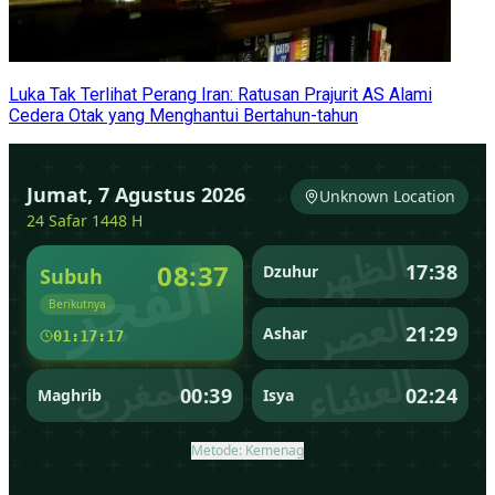
Luka Tak Terlihat Perang Iran: Ratusan Prajurit AS Alami
Cedera Otak yang Menghantui Bertahun-tahun