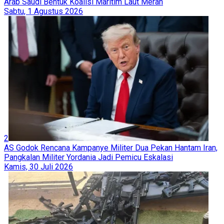
Arab Saudi Bentuk Koalisi Maritim Laut Merah
Sabtu, 1 Agustus 2026
2
AS Godok Rencana Kampanye Militer Dua Pekan Hantam Iran,
Pangkalan Militer Yordania Jadi Pemicu Eskalasi
Kamis, 30 Juli 2026