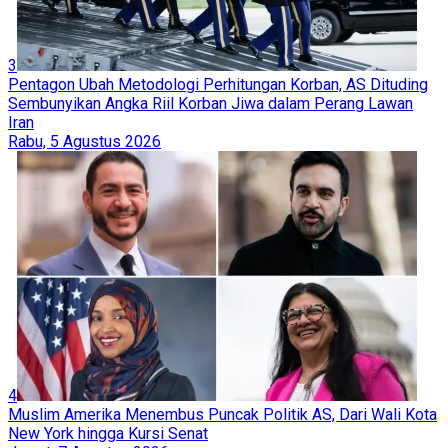
3
Pentagon Ubah Metodologi Perhitungan Korban, AS Dituding
Sembunyikan Angka Riil Korban Jiwa dalam Perang Lawan
Iran
Rabu, 5 Agustus 2026
4
Muslim Amerika Menembus Puncak Politik AS, Dari Wali Kota
New York hingga Kursi Senat