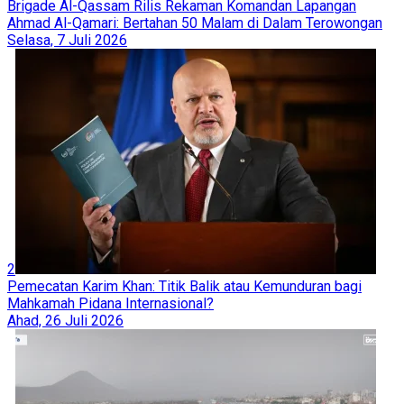
Brigade Al-Qassam Rilis Rekaman Komandan Lapangan
Ahmad Al-Qamari: Bertahan 50 Malam di Dalam Terowongan
Selasa, 7 Juli 2026
2
Pemecatan Karim Khan: Titik Balik atau Kemunduran bagi
Mahkamah Pidana Internasional?
Ahad, 26 Juli 2026