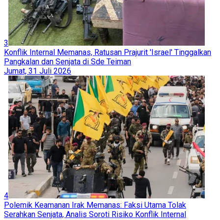
3
Konflik Internal Memanas, Ratusan Prajurit 'Israel' Tinggalkan
Pangkalan dan Senjata di Sde Teiman
Jumat, 31 Juli 2026
4
Polemik Keamanan Irak Memanas: Faksi Utama Tolak
Serahkan Senjata, Analis Soroti Risiko Konflik Internal