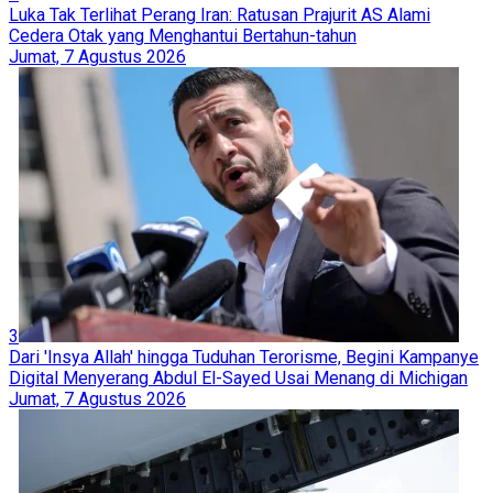
Luka Tak Terlihat Perang Iran: Ratusan Prajurit AS Alami
Cedera Otak yang Menghantui Bertahun-tahun
Jumat, 7 Agustus 2026
3
Dari 'Insya Allah' hingga Tuduhan Terorisme, Begini Kampanye
Digital Menyerang Abdul El-Sayed Usai Menang di Michigan
Jumat, 7 Agustus 2026