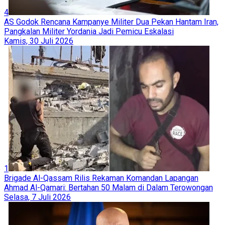
4
AS Godok Rencana Kampanye Militer Dua Pekan Hantam Iran,
Pangkalan Militer Yordania Jadi Pemicu Eskalasi
Kamis, 30 Juli 2026
1
Brigade Al-Qassam Rilis Rekaman Komandan Lapangan
Ahmad Al-Qamari: Bertahan 50 Malam di Dalam Terowongan
Selasa, 7 Juli 2026