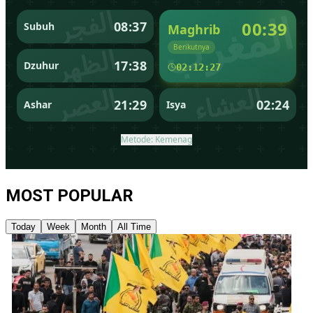
MOST POPULAR
Today
Week
Month
All Time