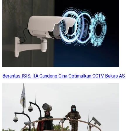
Berantas ISIS, IIA Gandeng Cina Optimalkan CCTV Bekas AS