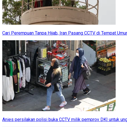
Cari Perempuan Tanpa Hijab, Iran Pasang CCTV di Tempat Um
Anies persilakan polisi buka CCTV milik pemprov DKI untuk u