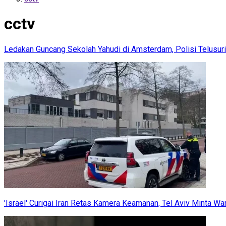
cctv
Ledakan Guncang Sekolah Yahudi di Amsterdam, Polisi Telusu
'Israel' Curigai Iran Retas Kamera Keamanan, Tel Aviv Minta W