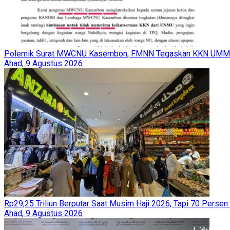
Polemik Surat MWCNU Kasembon, FMNN Tegaskan KKN UMM T
Ahad, 9 Agustus 2026
Rp29,25 Triliun Berputar Saat Musim Haji 2026, Tapi 70 Persen
Ahad, 9 Agustus 2026