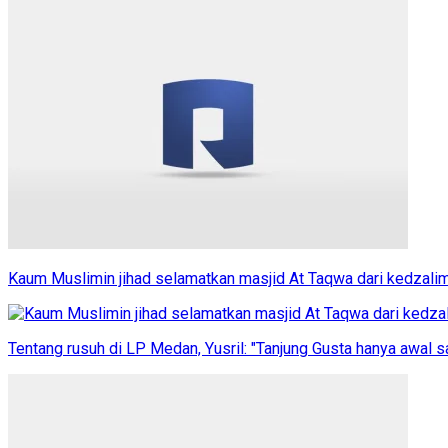
Kaum Muslimin jihad selamatkan masjid At Taqwa dari kedzali
Tentang rusuh di LP Medan, Yusril: "Tanjung Gusta hanya awal sa