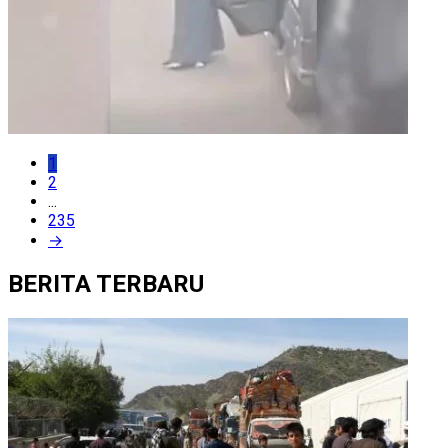
1
2
...
235
→
BERITA TERBARU