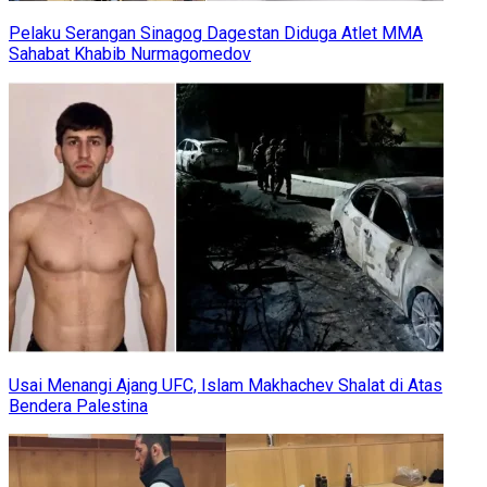
Pelaku Serangan Sinagog Dagestan Diduga Atlet MMA
Sahabat Khabib Nurmagomedov
Usai Menangi Ajang UFC, Islam Makhachev Shalat di Atas
Bendera Palestina