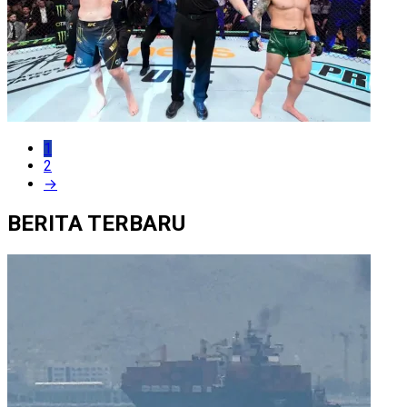
1
2
→
BERITA TERBARU