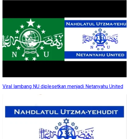
Viral lambang NU diplesetkan menjadi Netanyahu United