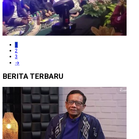
1
2
3
→
BERITA TERBARU