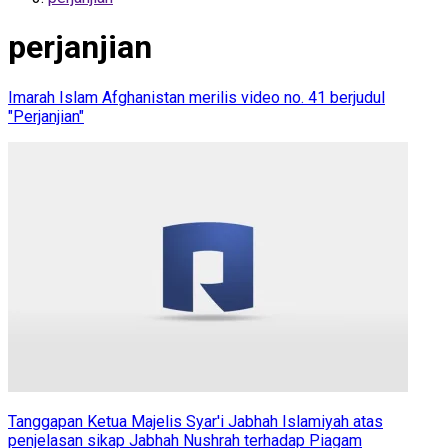
perjanjian
Imarah Islam Afghanistan merilis video no. 41 berjudul
"Perjanjian"
Tanggapan Ketua Majelis Syar'i Jabhah Islamiyah atas
penjelasan sikap Jabhah Nushrah terhadap Piagam