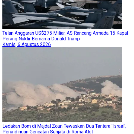
Telan Anggaran US$275 Miliar, AS Rancang Armada 15 Kapal
Perang Nuklir Bernama Donald Trump
Kamis, 6 Agustus 2026
Ledakan Bom di Majdal Zoun Tewaskan Dua Tentara 'Israel',
Perundingan Gencatan Senjata di Roma Alot