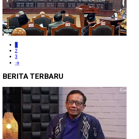
1
2
3
→
BERITA TERBARU