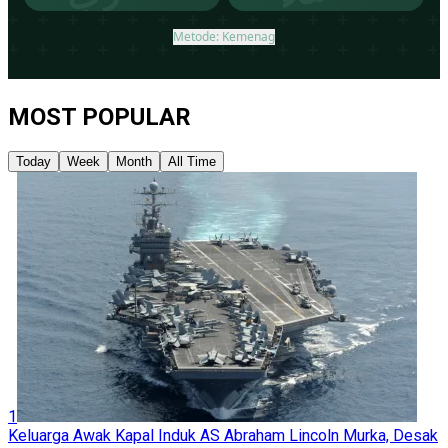
MOST POPULAR
Today
Week
Month
All Time
1
Keluarga Awak Kapal Induk AS Abraham Lincoln Murka, Desak