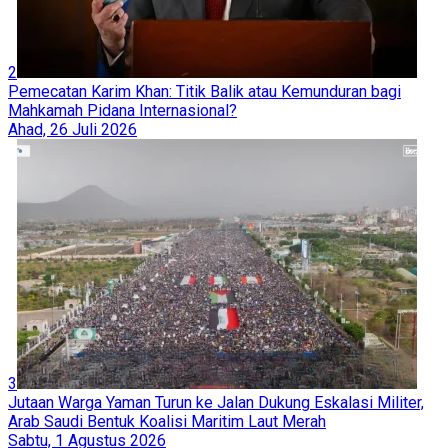
2
Pemecatan Karim Khan: Titik Balik atau Kemunduran bagi
Mahkamah Pidana Internasional?
Ahad, 26 Juli 2026
3
Jutaan Warga Yaman Turun ke Jalan Dukung Eskalasi Militer,
Arab Saudi Bentuk Koalisi Maritim Laut Merah
Sabtu, 1 Agustus 2026