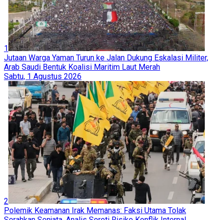
1
Jutaan Warga Yaman Turun ke Jalan Dukung Eskalasi Militer,
Arab Saudi Bentuk Koalisi Maritim Laut Merah
Sabtu, 1 Agustus 2026
2
Polemik Keamanan Irak Memanas: Faksi Utama Tolak
Serahkan Senjata, Analis Soroti Risiko Konflik Internal