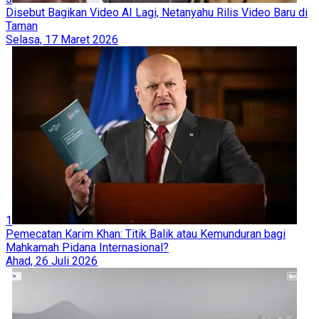
Disebut Bagikan Video AI Lagi, Netanyahu Rilis Video Baru di
Taman
Selasa, 17 Maret 2026
1
Pemecatan Karim Khan: Titik Balik atau Kemunduran bagi
Mahkamah Pidana Internasional?
Ahad, 26 Juli 2026