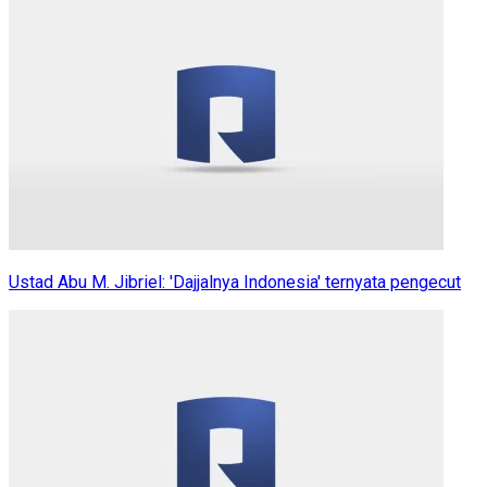
Ustad Abu M. Jibriel: 'Dajjalnya Indonesia' ternyata pengecut