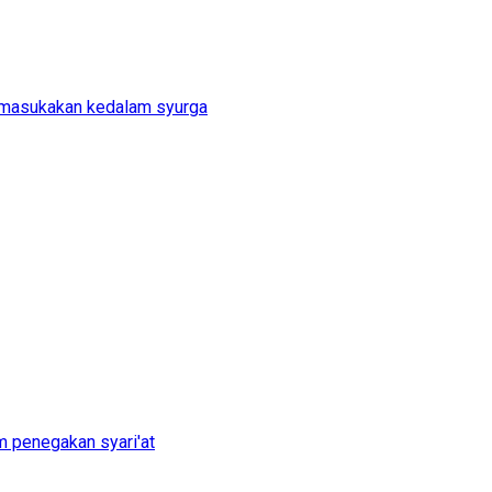
memasukakan kedalam syurga
m penegakan syari'at