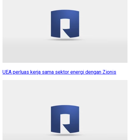
UEA perluas kerja sama sektor energi dengan Zionis