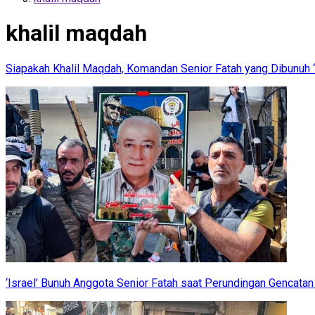
khalil maqdah
Siapakah Khalil Maqdah, Komandan Senior Fatah yang Dibunuh ‘
‘Israel’ Bunuh Anggota Senior Fatah saat Perundingan Gencatan