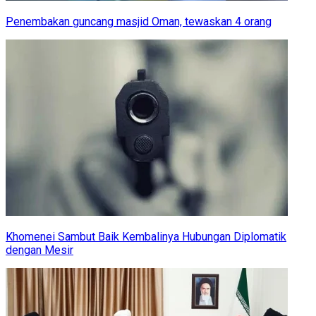
Penembakan guncang masjid Oman, tewaskan 4 orang
Khomenei Sambut Baik Kembalinya Hubungan Diplomatik
dengan Mesir