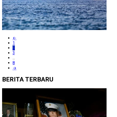
←
1
2
3
...
8
→
BERITA TERBARU