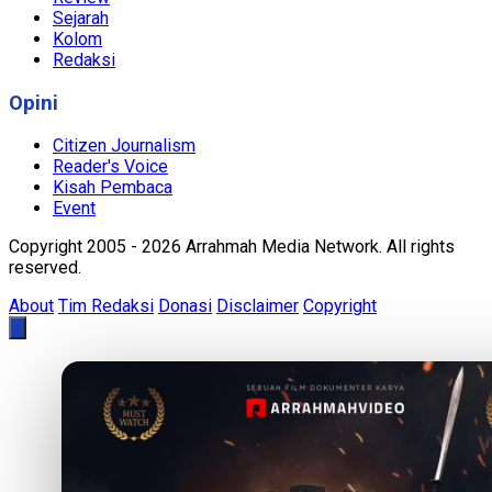
Sejarah
Kolom
Redaksi
Opini
Citizen Journalism
Reader's Voice
Kisah Pembaca
Event
Copyright 2005 - 2026 Arrahmah Media Network. All rights
reserved.
About
Tim Redaksi
Donasi
Disclaimer
Copyright