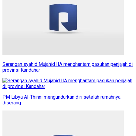
Serangan syahid Mujahid IIA menghantam pasukan penjajah di
provinsi Kandahar
PM Libya Al-Thinni mengundurkan diri setelah rumahnya
diserang