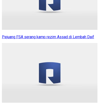
Pejuang FSA serang kamp rezim Assad di Lembah Daif