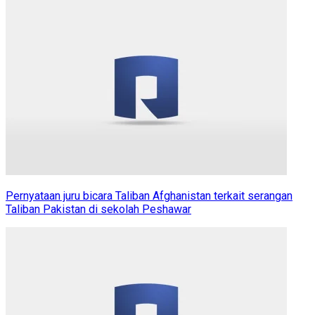
Pernyataan juru bicara Taliban Afghanistan terkait serangan
Taliban Pakistan di sekolah Peshawar