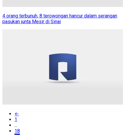
4 orang terbunuh, 8 terowongan hancur dalam serangan
pasukan junta Mesir di Sinai
←
1
...
18