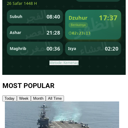
MOST POPULAR
Today
Week
Month
All Time