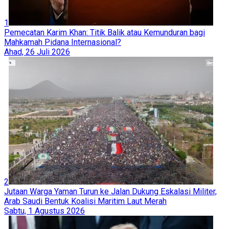
1
Pemecatan Karim Khan: Titik Balik atau Kemunduran bagi
Mahkamah Pidana Internasional?
Ahad, 26 Juli 2026
2
Jutaan Warga Yaman Turun ke Jalan Dukung Eskalasi Militer,
Arab Saudi Bentuk Koalisi Maritim Laut Merah
Sabtu, 1 Agustus 2026