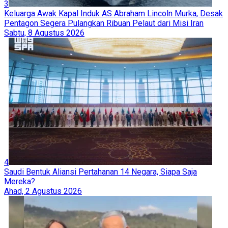
3
Keluarga Awak Kapal Induk AS Abraham Lincoln Murka, Desak
Pentagon Segera Pulangkan Ribuan Pelaut dari Misi Iran
Sabtu, 8 Agustus 2026
4
Saudi Bentuk Aliansi Pertahanan 14 Negara, Siapa Saja
Mereka?
Ahad, 2 Agustus 2026