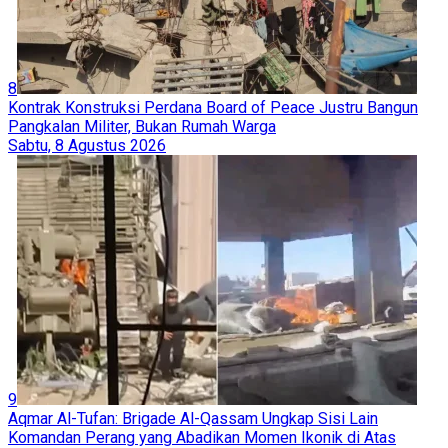
8
Kontrak Konstruksi Perdana Board of Peace Justru Bangun
Pangkalan Militer, Bukan Rumah Warga
Sabtu, 8 Agustus 2026
9
Aqmar Al-Tufan: Brigade Al-Qassam Ungkap Sisi Lain
Komandan Perang yang Abadikan Momen Ikonik di Atas