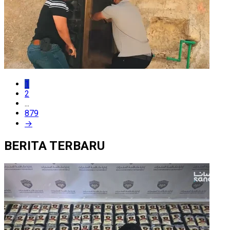
1
2
...
879
→
BERITA TERBARU